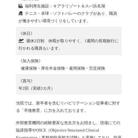
福利厚生施設：キアラリゾート＆スパ浜名湖
テニス・卓球・ソフトバレーのクラブがあり、職員
が働きやすい環境づくりをしています。
《休日》
週休2日制 休暇が取りやすく、1週間の長期旅行に
行かれる職員もいます。
《加入保険》
健康保険・厚生年金保険・雇用保険・労災保険
《賞与》
年2回（実績3カ月）
当院では、新卒者を含むリハビリテーション従事者に対す
る「卒後教育」に力を入れております。
外部教育機関の経験豊富な先生方をお招きし、現場にての
臨床指導やOSCE（Objective Structured Clinical
Examination；客観的臨床能力試験）も実施しており、臨床