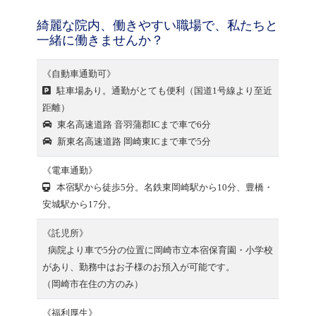
綺麗な院内、働きやすい職場で、私たちと
一緒に働きませんか？
《自動車通勤可》
駐車場あり。通勤がとても便利（国道1号線より至近
距離）
東名高速道路 音羽蒲郡ICまで車で6分
新東名高速道路 岡崎東ICまで車で5分
《電車通勤》
本宿駅から徒歩5分。名鉄東岡崎駅から10分、豊橋・
安城駅から17分。
《託児所》
病院より車で5分の位置に岡崎市立本宿保育園・小学校
があり、勤務中はお子様のお預入が可能です。
（岡崎市在住の方のみ）
《福利厚生》