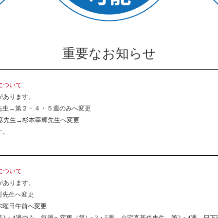
重要なお知らせ
について
があります。
先生→第２・４・５週のみへ変更
有彦先生→杉本宰輝先生へ変更
す。
について
があります。
村先生へ変更
木曜日午前へ変更
2・4週のみ→毎週へ変更（第1・3・5週 小宅真基也先生、第2・4週 日下