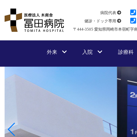
病院代表
健診・ドック専用
〒444-3505 愛知県岡崎市本宿町字
外来
入院
診療科